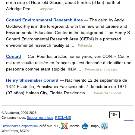
north side of Hearfield Glacier, about 5 miles (8 km) north of
Aldridge Pea …
Wikipedia
Conard Environmental Research Area
— The cairn by Andy
Goldsworthy is in the foreground, with the new wind turbine and
Environmental Education Center in the background. The Henry S.
Conard Environmental Research Area (CERA) is a protected
environmental research facility at …
Wikipedia
Conard
— Con Pour les articles homonymes, voir CON. « Con »
est une insulte utilisée en français qui est destinée à identifier une
personne comme étant stupide, naïv …
Wikipédia en Français
Henry Shoemaker Conard
— Nacimiento 12 de septiembre de
1874 Filadelfia, Pensilvania Fallecimiento 7 de octubre de 1971
(97 años) Haines City, Florida Residencia …
Wikipedia Español
© Academic, 2000-2026
18+
Contactez-nous:
Support technique
,
RÉCLAME
Dictionnaires exportation
, créé sur PHP,
Joomla,
Drupal,
WordPress, MODx.