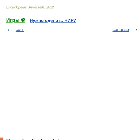
Encyclopédie Universelle
.
2012
.
Игры ⚽
Нужно сделать НИР?
con-
conasse