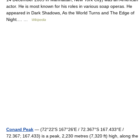
actor. He is most known for his roles in various soap operas. He
appeared in Dark Shadows, As the World Turns and The Edge of
Night.… …
Wikipedia
Conard Peak
— (72°22′S 167°26′E / 72.367°S 167.433°E /
72.367; 167.433) is a peak, 2,230 metres (7,320 ft) high, along the