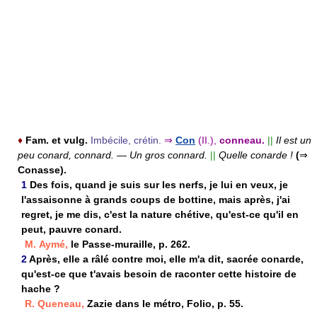
♦
Fam. et vulg.
Imbécile, crétin.
⇒
Con
(II.),
conneau.
||
Il est un
peu conard, connard.
—
Un gros connard.
||
Quelle conarde !
(
⇒
Conasse).
1
Des fois, quand je suis sur les nerfs, je lui en veux, je
l'assaisonne à grands coups de bottine, mais après, j'ai
regret, je me dis, c'est la nature chétive, qu'est-ce qu'il en
peut, pauvre conard.
M. Aymé,
le Passe-muraille, p. 262.
2
Après, elle a râlé contre moi, elle m'a dit, sacrée conarde,
qu'est-ce que t'avais besoin de raconter cette histoire de
hache ?
R. Queneau,
Zazie dans le métro, Folio, p. 55.