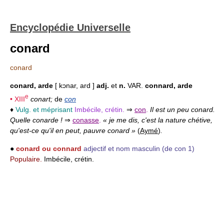
Encyclopédie Universelle
conard
conard
conard, arde
[ kɔnar, ard ]
adj.
et
n.
VAR.
connard, arde
e
•
XIII
conart;
de
con
♦
Vulg. et méprisant
Imbécile, crétin.
⇒
con
.
Il est un peu conard.
Quelle conarde !
⇒
conasse
.
« je me dis, c'est la nature chétive,
qu'est-ce qu'il en peut, pauvre conard »
(
Aymé
)
.
●
conard ou connard
adjectif et nom masculin
(de con 1)
Populaire.
Imbécile, crétin.