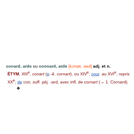
conard, arde
ou
connard, arde
[kɔnaʀ, aʀd]
adj. et n.
e
e
e
ÉTYM.
XIII
,
conart
(
p
.-ê.
cornart
), ou XIV
;
cour
. au XVI
; repris
e
XX
;
de
con,
suff. péj.
-ard,
avec infl. de
cornart
(→ 1. Cornard).
❖