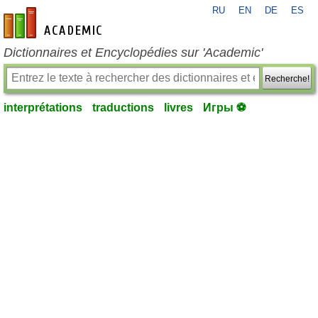
RU
EN
DE
ES
fr-academic.com
Dictionnaires et Encyclopédies sur 'Academic'
Recherche!
interprétations
traductions
livres
Игры ⚽