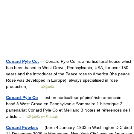
Conard Pyle Co.
— Conard Pyle Co, is a horticultural house which
has been based in West Grove, Pennsylvania, USA, for over 150
years and the introducer of the Peace rose to America (the peace
Rose was developed in Europe), always specialised in rose
production,… …
Wikipedia
Conard-Pyle Co
— est un horticulteur pépiniériste américain,
basé à West Grove en Pennsylvanie Sommaire 1 historique 2
partenariat Conard Pyle Co et Meilland 3 Notes et références de l
article …
Wikipédia en Français
Conard Fowkes
— (born 4 January, 1933 in Washington D.C died
14 December 2009 in Manhattan, New York City) was an American