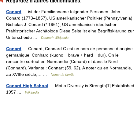
Regardez d'autres dictionnaires:
Conard
— ist der Familienname folgender Personen: John
Conard (1773–1857), US amerikanischer Politiker (Pennsylvania)
Nicholas J. Conard (* 1961), US amerikanisch /deutscher
Prähistorischer Archäologe Diese Seite ist eine Begriffsklärung zur
Unterscheidu …
Deutsch Wikipedia
Conard
— Conard, Connard C est un nom de personne d origine
germanique, Conhard (kuono = brave + hard = dur). On le
rencontre surtout en Normandie (Conard) et dans le Nord
(Connard). Variante : Connart (59, 62). A noter qu en Normandie,
au XVIIIe siècle,… …
Noms de famille
Conard High School
— Motto Diversity is Strength[1] Established
1957 …
Wikipedia